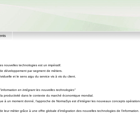
ents
s nouvelles technologies est un impératif.
 de développement par segment de métiers.
iduelle et le sens aigu du service vis à vis du client.
d'information en intégrant les nouvelles technologies"
e la productivité dans le contexte du marché économique mondial.
ique à un moment donné, l'approche de NormaSys est d'intégrer les nouveaux concepts opérationn
 leur métier grâce à une offre globale d'intégration des nouvelles technologies de l'information.