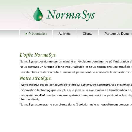
Présentation
Activités
Clients
Partage de Docum
L'offre NormaSys
NormaSys se positionne sur un marché en évolution permanente où l'intégration de
Nous sommes un Groupe à forte valeur ajoutée et nous appliquons une stratégie
Les structures restent à taille humaine et permettent de conserver la motivation indiv
Notre stratégie
"Notre mission est de concevoir, développer, exploiter et administrer les systèmes 
L'innovation technologique est plus que jamais un axe majeur de l'amélioration d
Les systèmes d'information des entreprises correspondent à un patrimoine histor
chaque client.
NormaSys accompagne ses clients dans l'évolution et le renouvellement constant de