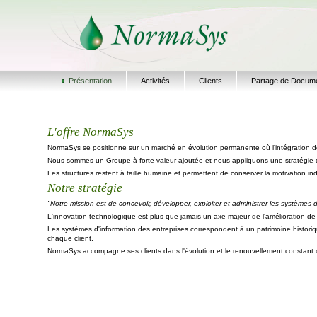
Présentation
Activités
Clients
Partage de Docum
L'offre NormaSys
NormaSys se positionne sur un marché en évolution permanente où l'intégration de
Nous sommes un Groupe à forte valeur ajoutée et nous appliquons une stratégie
Les structures restent à taille humaine et permettent de conserver la motivation indiv
Notre stratégie
"Notre mission est de concevoir, développer, exploiter et administrer les systèmes 
L'innovation technologique est plus que jamais un axe majeur de l'amélioration d
Les systèmes d'information des entreprises correspondent à un patrimoine histor
chaque client.
NormaSys accompagne ses clients dans l'évolution et le renouvellement constant de