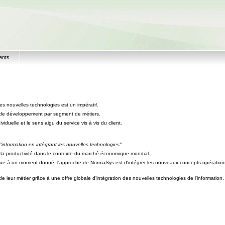
ents
s nouvelles technologies est un impératif.
 de développement par segment de métiers.
iduelle et le sens aigu du service vis à vis du client.
d'information en intégrant les nouvelles technologies"
e la productivité dans le contexte du marché économique mondial.
ique à un moment donné, l'approche de NormaSys est d'intégrer les nouveaux concepts opérationn
 leur métier grâce à une offre globale d'intégration des nouvelles technologies de l'information.