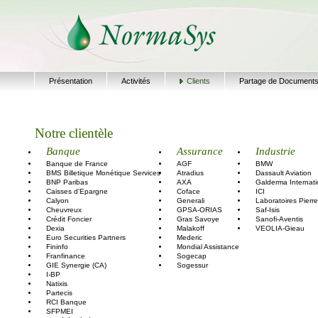
Présentation
Activités
Clients
Partage de Document
Notre clientèle
Banque
Assurance
Industrie
Banque de France
AGF
BMW
BMS Billetique Monétique Services
Atradius
Dassault Aviation
BNP Paribas
AXA
Galderma Internati
Caisses d'Epargne
Coface
ICI
Calyon
Generali
Laboratoires Pierr
Cheuvreux
GPSA-ORIAS
Saf-Isis
Crédit Foncier
Gras Savoye
Sanofi-Aventis
Dexia
Malakoff
VEOLIA-Gieau
Euro Securities Partners
Mederic
Fininfo
Mondial Assistance
Franfinance
Sogecap
GIE Synergie (CA)
Sogessur
I-BP
Natixis
Partecis
RCI Banque
SFPMEI