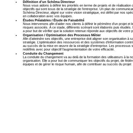
Définition d'un Schéma Directeur
Nous vous aidons à définir les priorités en terme de projets et de réalisation
objectifs qui sont issus de la stratégie de l’entreprise. Un plan de communica
Schéma Directeur, aligné sur votre vision stratégique, est défini par nos spéc
en collaboration avec vos équipes.
Études Préalables / Étude de Faisabilité
Nous intervenons afin d’aider nos clients à définir le périmètre d'un projet et l
risques associés. À ce stade, différents scénarii sont élaborés puis étudiés. 
a pour but de vérifier que la solution retenue réponde aux objectifs de votre p
Organisation / Optimisation des Processus Métier
Afin d’atteindre ses objectifs, une entreprise doit aligner son organisation à s
stratégie. L’optimisation des ressources et des systèmes d’information contr
au succès de la mise en œuvre de la stratégie d’entreprise. Les processus 
redéfinis avec pour objectif l'augmententation de votre efficacité.
Conduite du Changement
La conduite du changement va au delà de la formation des utilisateurs à la n
organisation. Elle a pour but de communiquer les objectifs du projet, de fédér
équipes et de gérer le risque humain, afin de contribuer au succès du projet