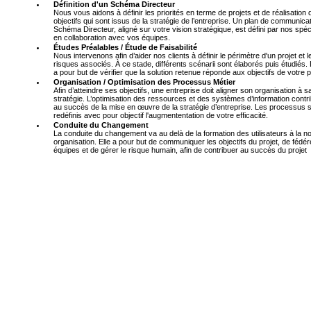
Définition d'un Schéma Directeur
Nous vous aidons à définir les priorités en terme de projets et de réalisation
objectifs qui sont issus de la stratégie de l’entreprise. Un plan de communica
Schéma Directeur, aligné sur votre vision stratégique, est défini par nos spéc
en collaboration avec vos équipes.
Études Préalables / Étude de Faisabilité
Nous intervenons afin d’aider nos clients à définir le périmètre d'un projet et l
risques associés. À ce stade, différents scénarii sont élaborés puis étudiés. 
a pour but de vérifier que la solution retenue réponde aux objectifs de votre p
Organisation / Optimisation des Processus Métier
Afin d’atteindre ses objectifs, une entreprise doit aligner son organisation à s
stratégie. L’optimisation des ressources et des systèmes d’information contr
au succès de la mise en œuvre de la stratégie d’entreprise. Les processus 
redéfinis avec pour objectif l'augmententation de votre efficacité.
Conduite du Changement
La conduite du changement va au delà de la formation des utilisateurs à la n
organisation. Elle a pour but de communiquer les objectifs du projet, de fédér
équipes et de gérer le risque humain, afin de contribuer au succès du projet