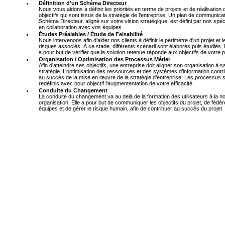
Définition d'un Schéma Directeur
Nous vous aidons à définir les priorités en terme de projets et de réalisation
objectifs qui sont issus de la stratégie de l’entreprise. Un plan de communica
Schéma Directeur, aligné sur votre vision stratégique, est défini par nos spéc
en collaboration avec vos équipes.
Études Préalables / Étude de Faisabilité
Nous intervenons afin d’aider nos clients à définir le périmètre d'un projet et l
risques associés. À ce stade, différents scénarii sont élaborés puis étudiés. 
a pour but de vérifier que la solution retenue réponde aux objectifs de votre p
Organisation / Optimisation des Processus Métier
Afin d’atteindre ses objectifs, une entreprise doit aligner son organisation à s
stratégie. L’optimisation des ressources et des systèmes d’information contr
au succès de la mise en œuvre de la stratégie d’entreprise. Les processus 
redéfinis avec pour objectif l'augmententation de votre efficacité.
Conduite du Changement
La conduite du changement va au delà de la formation des utilisateurs à la n
organisation. Elle a pour but de communiquer les objectifs du projet, de fédér
équipes et de gérer le risque humain, afin de contribuer au succès du projet