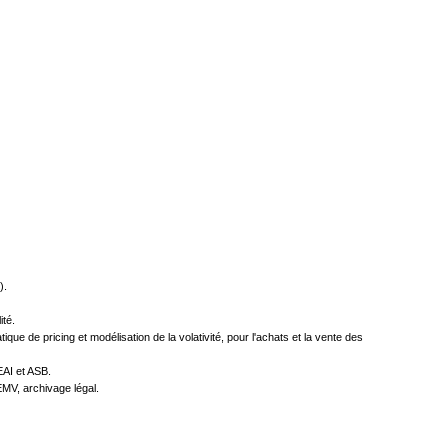
).
ité.
que de pricing et modélisation de la volativité, pour l'achats et la vente des
EAI et ASB.
MV, archivage légal.