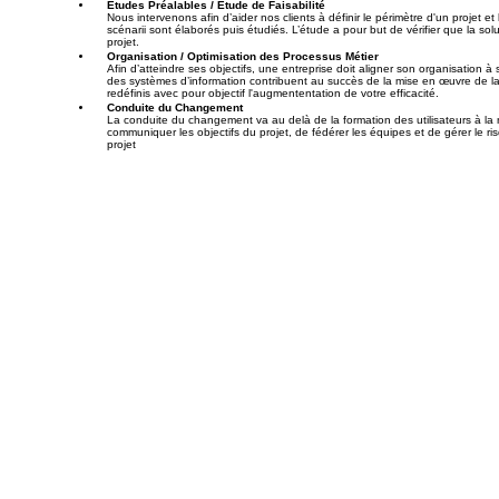
Études Préalables / Étude de Faisabilité
Nous intervenons afin d’aider nos clients à définir le périmètre d'un projet et
scénarii sont élaborés puis étudiés. L’étude a pour but de vérifier que la so
projet.
Organisation / Optimisation des Processus Métier
Afin d’atteindre ses objectifs, une entreprise doit aligner son organisation à 
des systèmes d’information contribuent au succès de la mise en œuvre de la 
redéfinis avec pour objectif l'augmententation de votre efficacité.
Conduite du Changement
La conduite du changement va au delà de la formation des utilisateurs à la 
communiquer les objectifs du projet, de fédérer les équipes et de gérer le r
projet