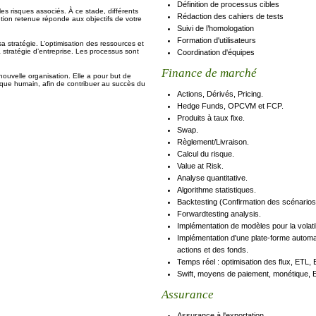
Définition de processus cibles
 les risques associés. À ce stade, différents
Rédaction des cahiers de tests
lution retenue réponde aux objectifs de votre
Suivi de l’homologation
Formation d'utilisateurs
sa stratégie. L’optimisation des ressources et
stratégie d’entreprise. Les processus sont
Coordination d'équipes
Finance de marché
nouvelle organisation. Elle a pour but de
isque humain, afin de contribuer au succès du
Actions, Dérivés, Pricing.
Hedge Funds, OPCVM et FCP.
Produits à taux fixe.
Swap.
Règlement/Livraison.
Calcul du risque.
Value at Risk.
Analyse quantitative.
Algorithme statistiques.
Backtesting (Confirmation des scénarios
Forwardtesting analysis.
Implémentation de modèles pour la volatil
Implémentation d'une plate-forme automati
actions et des fonds.
Temps réel : optimisation des flux, ETL, 
Swift, moyens de paiement, monétique, E
Assurance
Assurance à l'exportation.