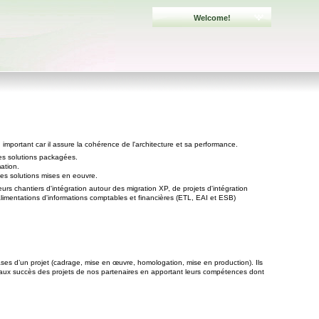
Welcome!
 important car il assure la cohérence de l'architecture et sa performance.
des solutions packagées.
ation.
 des solutions mises en eouvre.
 chantiers d'intégration autour des migration XP, de projets d'intégration
imentations d'informations comptables et financières (ETL, EAI et ESB)
ases d’un projet (cadrage, mise en œuvre, homologation, mise en production). Ils
nt aux succès des projets de nos partenaires en apportant leurs compétences dont
s