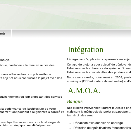
ents
Intégration
L'intégration d'applications représente un enjeu
ormaSys.
Ce type de projet a pour objectif de déployer 
ontinue, combinée à la mise en œuvre des
Il doit assurer la cohérence du système d'inform
Il doit assurer la compatibilités des produits et
nt, nous utilisions beaucoup la méthode
Nous avons menés, notamment en 2008, plusieurs
 objet et nous conduisons le projet avec des
numérique (GED et moteur de recherche) et d'al
A.M.O.A.
r environnement en leur proposant des services
Banque
Nos experts interviennent durant toutes les ph
 la performance de l’architecture de votre
maîtrisent la méthodologie projet et participe
nement ont pour but d’augmenter la fiabilité et
les principales sont:
des objectifs qui sont issus de la stratégie de
Rédaction d'un dossier de cadrage
vision stratégique, est défini par nos
Définition de spécifications fonctionnelle