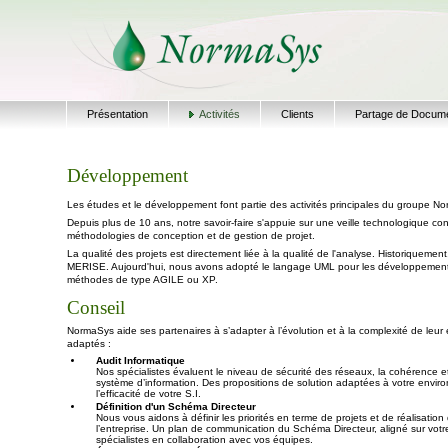
Présentation
Activités
Clients
Partage de Docum
Développement
Les études et le développement font partie des activités principales du groupe N
Depuis plus de 10 ans, notre savoir-faire s'appuie sur une veille technologique c
méthodologies de conception et de gestion de projet.
La qualité des projets est directement liée à la qualité de l'analyse. Historiqueme
MERISE. Aujourd'hui, nous avons adopté le langage UML pour les développements
méthodes de type AGILE ou XP.
Conseil
NormaSys aide ses partenaires à s’adapter à l’évolution et à la complexité de leu
adaptés :
Audit Informatique
Nos spécialistes évaluent le niveau de sécurité des réseaux, la cohérence et
système d’information. Des propositions de solution adaptées à votre environ
l’efficacité de votre S.I.
Définition d'un Schéma Directeur
Nous vous aidons à définir les priorités en terme de projets et de réalisation 
l’entreprise. Un plan de communication du Schéma Directeur, aligné sur votre 
spécialistes en collaboration avec vos équipes.